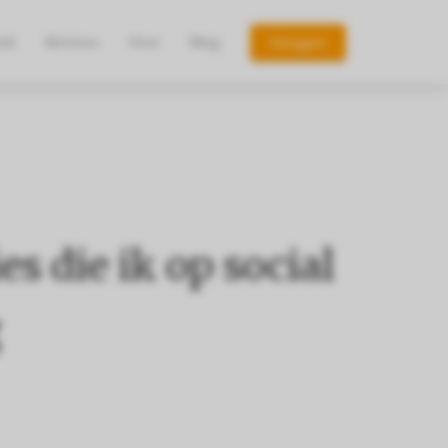
oek
Reviews
Over
Blog
Inloggen
es die ik op social
g