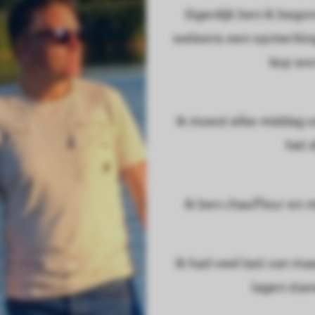
Eigenlijk ben ik bego
weleens een opmerking 
kop wor
Ik moest elke middag o
het 
Ik ben chauffeur en m
Ik had veel last van ma
lagen stan