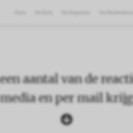
Home
Het Boek
Het Programma
Het Bloedonderz
een aantal van de reacti
media en per mail krij