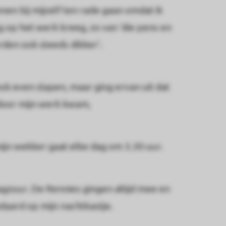
nnen bij mijzelf ten rade gaan omdat ik
op het werk kreeg, zo van ‘die pens en
den ook steeds dikker’.
ok even slapen, maar ging ervan uit dat
door mijn werk kwam,
ijn wekker gaat elke dag om 3.30 uur.
agzuur. De Rennies gingen altijd mee en
daard op mijn nachtkastje.