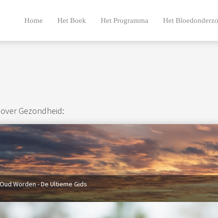
Home
Het Boek
Het Programma
Het Bloedonderz
 over Gezondheid:
Oud Worden - De Ultieme Gids