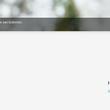
e aan Diabetes
H
S